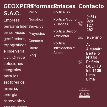
GEOXPERT
Información
Enlaces
Contacto
S.A.C.
Inicio
Política SST
(+51)
Nosotros
Política Alcohol
Empresa
920
Y Drogas
127
peruana líder
Servicios
262
Política Gestión
en servicios
Proyectos
Ambiental
e.verano@g
geotécnicos,
Contacto
Política
topográficos
Av.
Únete
Intimidación Y
Alejandro
e ingeniería
Acoso
Bertello
Blog
civil. Ofrece
N°854
Edificio
soluciones
DUETTO
integrales
Int. 1108
Lima -
para los
Lima
sectores de
minería,
energía
renovable y