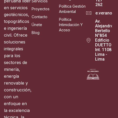
peruana líder
Servicios
262
Política Gestión
en servicios
Proyectos
Ambiental
e.verano@g
geotécnicos,
Contacto
Política
topográficos
Av.
Únete
Intimidación Y
Alejandro
e ingeniería
Acoso
Bertello
Blog
civil. Ofrece
N°854
Edificio
soluciones
DUETTO
integrales
Int. 1108
Lima -
para los
Lima
sectores de
minería,
energía
renovable y
construcción,
con un
enfoque en
la excelencia
técnica, la